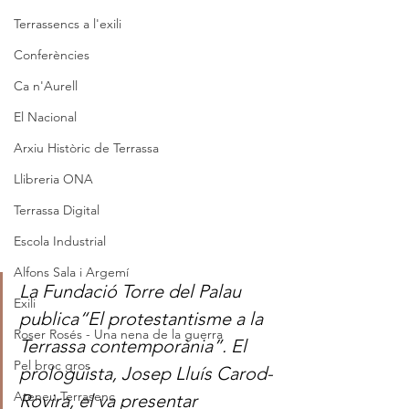
Terrassencs a l'exili
Conferències
Ca n'Aurell
El Nacional
Arxiu Històric de Terrassa
Llibreria ONA
Terrassa Digital
Escola Industrial
Alfons Sala i Argemí
La Fundació Torre del Palau 
Exili
publica“El protestantisme a la 
Roser Rosés - Una nena de la guerra
Terrassa contemporània”. El 
Pel broc gros
prologuista, Josep Lluís Carod-
Ateneu Terrasenc
Rovira, el va presentar