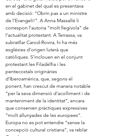
en el gabinet del qual es presentava 
amb decisió: “Obrin pas a un ministre 
de l’Evangeli!”. A Anna Massallé li 
correspon l’autoria “molt llegívola” de 
l’actualitat protestant. A Terrassa, va 
subratllar Carod-Rovira, hi ha més 
esglésies d’origen luterà que 
catòliques. S’inclouen en el conjunt 
protestant les Filadèlfia i les 
pentecostals originàries 
d’Iberoamèrica, que, segons el 
ponent, han crescut de manera notable 
“per la seva dimensió d’acolliment i de 
manteniment de la identitat”, encara 
que conserven pràctiques expressives 
“molt allunyades de les europees”. 
Europa no es pot entendre “sense la 
concepció cultural cristiana”, va reblar 