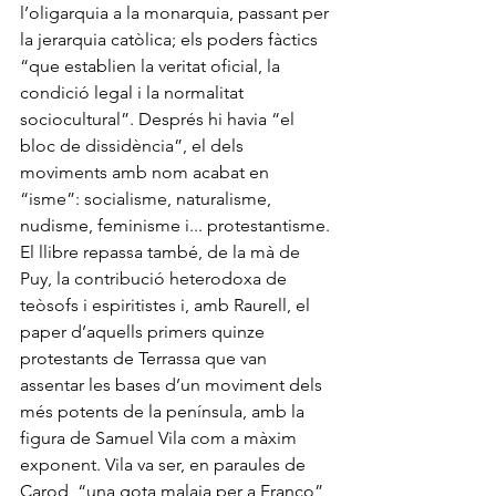
l’oligarquia a la monarquia, passant per 
la jerarquia catòlica; els poders fàctics 
“que establien la veritat oficial, la 
condició legal i la normalitat 
sociocultural”. Després hi havia “el 
bloc de dissidència”, el dels 
moviments amb nom acabat en 
“isme”: socialisme, naturalisme, 
nudisme, feminisme i... protestantisme. 
El llibre repassa també, de la mà de 
Puy, la contribució heterodoxa de 
teòsofs i espiritistes i, amb Raurell, el 
paper d’aquells primers quinze 
protestants de Terrassa que van 
assentar les bases d’un moviment dels 
més potents de la península, amb la 
figura de Samuel Vila com a màxim 
exponent. Vila va ser, en paraules de 
Carod, “una gota malaia per a Franco”, 