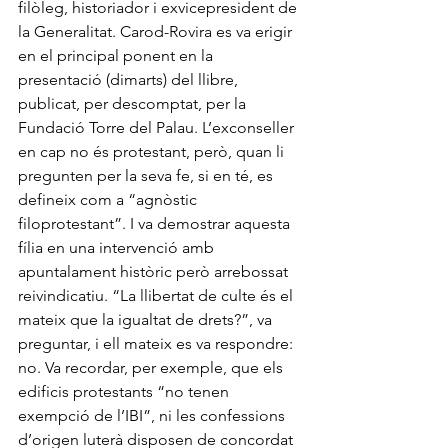
filòleg, historiador i exvicepresident de 
la Generalitat. Carod-Rovira es va erigir 
en el principal ponent en la 
presentació (dimarts) del llibre, 
publicat, per descomptat, per la 
Fundació Torre del Palau. L’exconseller 
en cap no és protestant, però, quan li 
pregunten per la seva fe, si en té, es 
defineix com a “agnòstic 
filoprotestant”. I va demostrar aquesta 
fília en una intervenció amb 
apuntalament històric però arrebossat 
reivindicatiu. “La llibertat de culte és el 
mateix que la igualtat de drets?”, va 
preguntar, i ell mateix es va respondre: 
no. Va recordar, per exemple, que els 
edificis protestants “no tenen 
exempció de l’IBI”, ni les confessions 
d’origen luterà disposen de concordat 