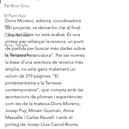
Pel Broc Gros
El Punt Avui
Doris Moreno, editora, coordinadora 
ara
del projecte, va deixar-ho clar al final: 
“Aquest llibre no està acabat. És una 
Canal Terrassa
síntesi per rellançar la recerca, un punt 
Arxiu Tobella
de partida per buscar més dades sobre 
La Vanguardia
la Terrassa heterodoxa”. Per ser només 
la base d’una aventura de recerca més 
àmplia, no està gens malament un 
volum de 219 pàgines, “El 
protestantisme a la Terrassa 
contemporània”, que compta amb les 
aportacions de plomes i experiències 
com les de la mateixa Doris Moreno, 
Josep Puy, Miriam Guzmán, Anna 
Massallé i Carles Raurell. I amb el 
pròleg de Josep Lluís Carod-Rovira, 