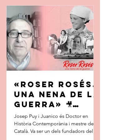
«Roser Rosés.
Una nena de la
guerra» 🎥
Entrevista a
Josep Puy i Juanico és Doctor en
Josep Puy i
Història Contemporània i mestre de
Català. Va ser un dels fundadors del
Juanico
Centre d'Estudis Històrics de Terra