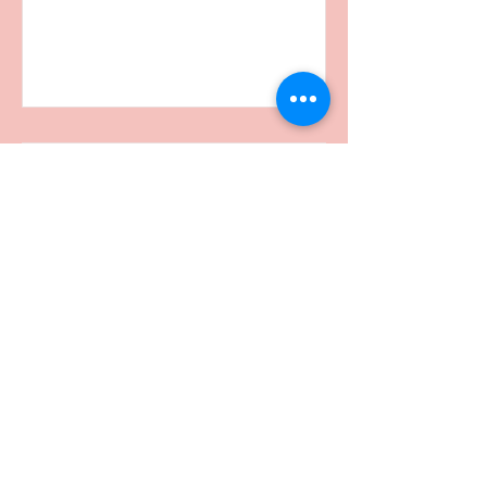
Josep Puy duu
al cinema la