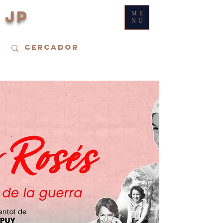
JP
ME
NU