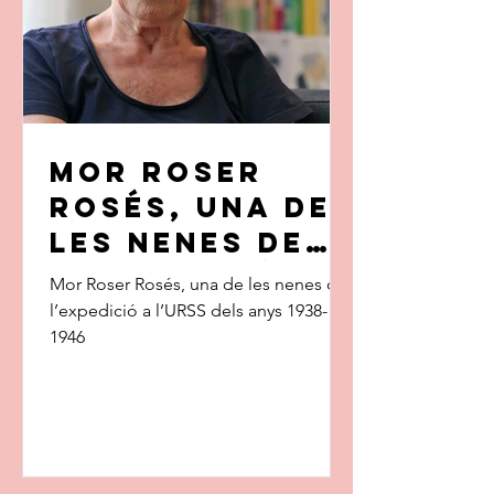
Mor Roser
Rosés, una de
les nenes de
l’expedició a
Mor Roser Rosés, una de les nenes de
l’URSS dels
l’expedició a l’URSS dels anys 1938-
1946
anys 1938-1946