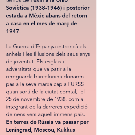
temps de
Soviètica
(1938-1946)
i posterior
estada a Mèxic abans del retorn
a casa en el mes de març de
1947
.
La Guerra d’Espanya estroncà els
anhels i les il·lusions dels seus anys
de joventut. Els esglais i
adversitats que va patir a la
rereguarda barcelonina donaren
pas a la seva marxa cap a l’URSS
quan sortí de la ciutat comtal, el
25 de novembre de 1938, com a
integrant de la darreres expedició
de nens vers aquell immens país.
En terres de Rússia va passar per
Leningrad, Moscou, Kukkus