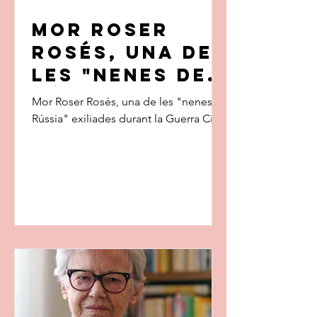
Mor Roser
Rosés, una de
les "nenes de
Rússia"
Mor Roser Rosés, una de les "nenes de
exiliades
Rússia" exiliades durant la Guerra Civil
durant la
Guerra Civil