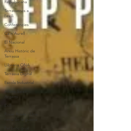
Republicana
Terrassencs a
l'exili
Conferències
Ca n'Aurell
El Nacional
Arxiu Històric de
Terrassa
Llibreria ONA
Terrassa Digital
Escola Industrial
Alfons Sala i
Argemí
Exili
Roser Rosés - Una
nena de la guerra
Pel broc gros