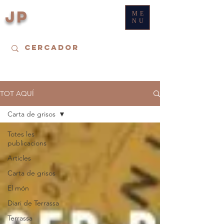
JP
ME
NU
TOT AQUÍ
Carta de grisos
Totes les
publicacions
Articles
Carta de grisos
El món
Diari de Terrassa
Terrassa