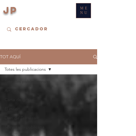
JP
ME
NU
TOT AQUÍ
Totes les publicacions
Totes les publicacions
Articles
Carta de grisos
El món
Diari de Terrassa
Terrassa Republicana