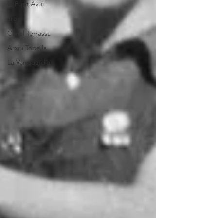
El Punt Avui
ara
Canal Terrassa
Arxiu Tobella
La Vanguardia