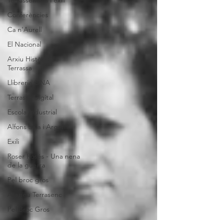
Terrassencs a l'exili
Conferències
Ca n'Aurell
El Nacional
Arxiu Històric de
Terrassa
Llibreria ONA
Terrassa Digital
Escola Industrial
Alfons Sala i Argemí
Exili
Roser Rosés - Una nena
de la guerra
Pel broc gros
Ateneu Terrasenc
Pel Broc Gros