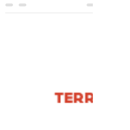
commemora el 90è aniversari de la Guerra
Civil amb una cinquantena de fotografies,
documents i objectes, molts d'ells inèdits.
La mostra recupera històries i personatges
de la Terrassa republicana, la vida
quotidiana, la repressió, el front i la
producció d'armes, oferint una nova mirada
sobre un dels períodes més tràgics de la
història de la ciutat.