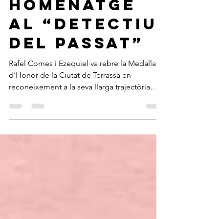
17 jun
3 min de lectura
Homenatge
al “detectiu
del passat”
Rafel Comes i Ezequiel va rebre la Medalla
d’Honor de la Ciutat de Terrassa en
reconeixement a la seva llarga trajectòria
dedicada a investigar, preservar i divulgar la
història local. L’acte va destacar el valor del
seu extens treball documental i la seva
contribució a la memòria col·lectiva de la
ciutat, convertint-lo en una figura de
referència per al coneixement del passat
terrassenc.