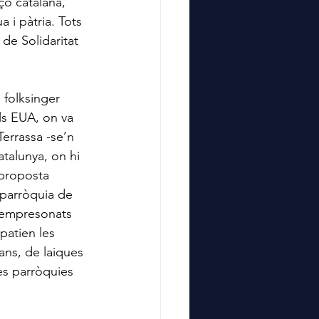
çó catalana, 
a i pàtria. Tots 
de Solidaritat 
 folksinger 
ls EUA, on va 
Terrassa -se’n 
atalunya, on hi 
 proposta 
 parròquia de 
 empresonats 
 patien les 
lans, de laiques 
es parròquies 