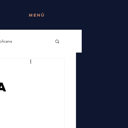
menú
blicana
Llibreria ONA
a
 la guerra
Arxiu Tobella