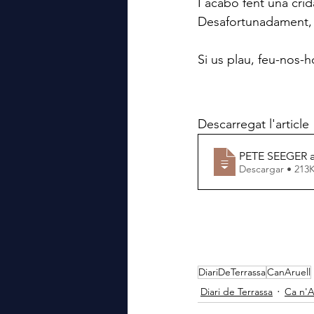
I acabo fent una crid
Desafortunadament, 
Si us plau, feu-nos-h
Descarregat l'article
PETE SEEGER al
Descargar • 2
DiariDeTerrassa
CanAruell
Diari de Terrassa
Ca n'A