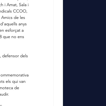
 i Amat, Sala i 
sindicals CCOO, 
 Amics de les 
 d’aquells anys
en esforçat a 
78 que no ens 
a, defensor dels 
ca ommemorativa 
ts els qui van 
ilmoteca de 
udir.