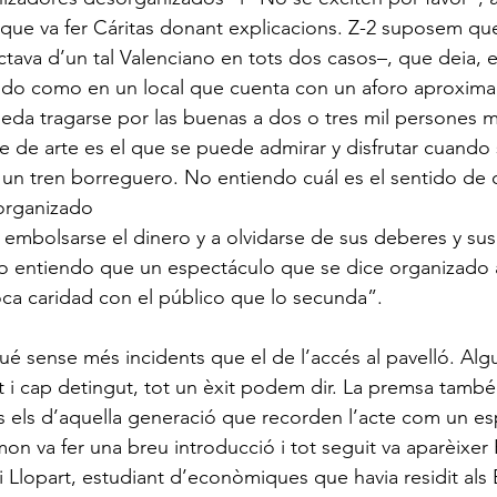
que va fer Cáritas donant explicacions. Z-2 suposem que
tava d’un tal Valenciano en tots dos casos–, que deia, en
do como en un local que cuenta con un aforo aproxima
ueda tragarse por las buenas a dos o tres mil persones 
de arte es el que se puede admirar y disfrutar cuando 
un tren borreguero. No entiendo cuál es el sentido de 
 organizado
a embolsarse el dinero y a olvidarse de sus deberes y sus
o entiendo que un espectáculo que se dice organizado a
oca caridad con el público que lo secunda”.
gué sense més incidents que el de l’accés al pavelló. Algu
t i cap detingut, tot un èxit podem dir. La premsa també
s els d’aquella generació que recorden l’acte com un espa
mon va fer una breu introducció i tot seguit va aparèixer
Llopart, estudiant d’econòmiques que havia residit als 