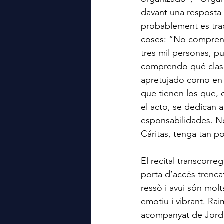
davant una resposta 
probablement es trac
coses: “No compren
tres mil personas, p
comprendo qué clase 
apretujado como en 
que tienen los que,
el acto, se dedican 
esponsabilidades. N
Cáritas, tenga tan p
El recital transcorre
porta d’accés trenca
ressò i avui són molt
emotiu i vibrant. Rai
acompanyat de Jordi 