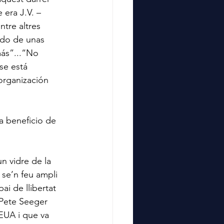
 era J.V. –
tre altres 
do de unas 
más”...“No 
se está 
organización 
 
 beneficio de 
n vidre de la 
 se’n feu ampli 
i de llibertat 
 Pete Seeger 
EUA i que va 