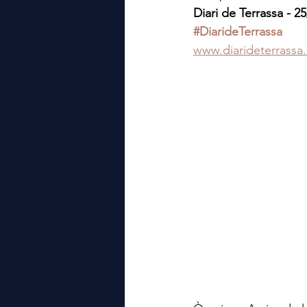
La Vanguardia
Diari de Terrassa - 2
#DiarideTerrassa
www.diarideterrassa