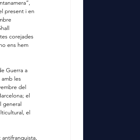
antanamera”, 
el present i en 
embre 
hall 
tes corejades 
a no ens hem 
de Guerra a 
t amb les 
vembre del 
arcelona; el 
l general 
icultural, el 
 antifranquista,