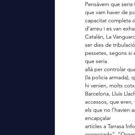
Pensàvem que seria t
que vam haver de pos
capacitat completa de
d’arreu i es van exha
Catalán, La Vanguardi
ser dies de tribulaci
pessetes, segons si e
que seria
allà per controlar qu
(la policia armada), 
hi venien, molts cotx
Barcelona, Lluís Llach
accessos, que eren, ta
els que no l’havien a
encapçalar
articles a Tarrasa In
organizado”, “Organi