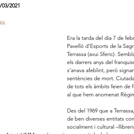
5/03/2021
.es
Era la tarda del dia 7 de febr
Pavelló d’Esports de la Sagr
Terrassa (avui Sferic). Semb
els darrers anys del franqui
s’anava afeblint, però signan
sentències de mort. Ciutad
de tots els àmbits feien de f
al que hem anomenat Règim
Des del 1969 que a Terrassa
de ben diverses entitats c
socialment i cultural –llibrer