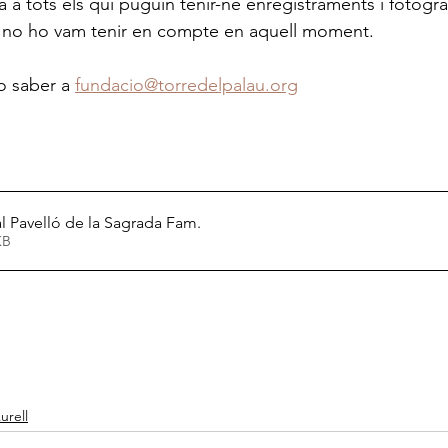
a a tots els qui puguin tenir-ne enregistraments i fotograf
no ho vam tenir en compte en aquell moment.
o saber a 
fundacio@torredelpalau.org
 Pavelló de la Sagrada Fam
.
13KB
urell