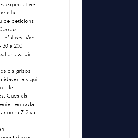
es expectatives
r a la 
u de peticions 
 Correo 
i d’altres. Van 
 30 a 200 
al ens va dir 
és els grisos 
imidaven els qui 
ent de 
es. Cues als 
tenien entrada i 
n anònim Z-2 va 
en 
quest darrer 