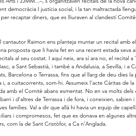
 Arts i JJMM...–, s’organitzaven recitals de la nova can
t democràcia I justícia social, i la tan maltractada llengu
 per recaptar diners, que es lliuraven al clandestí Comitè 
l cantautor Raimon ens planteja muntar un recital amb el
una proposta que li havia fet en una recent estada seva a
itals al seu costat. I aquí neix, ara sí ara no, el recital a 
asc, a Sant Sebastià, i també a Andalusia, a Sevilla, i a C
ats, Barcelona o Terrassa, fins que al llarg de deu dies la
 i, a cuitacorrents, som-hi. Assumeix l’acte Cáritas de la
lada amb el Comitè abans esmentat. No en va molts dels
arri i d’altres de Terrassa i de fora, i coneixien, sabien i
ves famílies. Val a dir que allà hi havia un equip de capel
nciliars i compromesos, fet que es donava en algunes altr
rs, com la de Sant Cristòfor, a Ca n’Anglada.