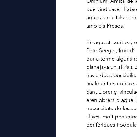
Òmnium, Amics de les
que vindicaven l’absen
aquests recitals eren
amb els Presos.
En aquest context, e
Pete Seeger, fruit d’
dur a terme alguns rec
planejava un al País B
havia dues possibilit
finalment es concreta
Sant Llorenç, vincu
eren obrers d’aquell b
necessitats de les se
i laics, molt postco
perifèriques i popula