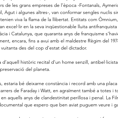
rs de les grans empreses de l’època -Fontanals, Aymerich
l, Agut i algunes altres-, van conformar sengles nuclis 
nien viva la flama de la llibertat. Entitats com Òmnium,
an excel·lir en la seva inqüestionable lluita antifranquista
àcia i Catalunya, que quaranta anys de franquisme s’havi
ament, encara, fins a avui amb el maldestre Règim del 19
 vuitanta des del cop d’estat del dictador.
d’aquell històric recital d’un home senzill, antibel·licist
 preservació del planeta.
s, estaria bé deixarne constància i record amb una pla
arrers de Faraday i Watt, en agraïment també a totes i to
l en aquells anys de clandestinitat perillosa i penal. La F
 documental que espero que ben aviat puguem veure i ga