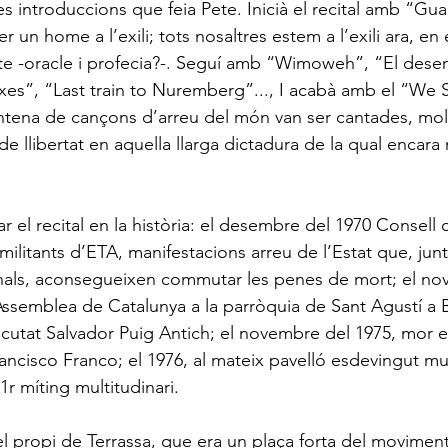
es introduccions que feia Pete. Inicià el recital amb “Gu
r un home a l’exili; tots nosaltres estem a l’exili ara, en 
Pete -oracle i profecia?-. Seguí amb “Wimoweh”, “El des
oxes”, “Last train to Nuremberg”..., I acabà amb el “We S
tena de cançons d’arreu del món van ser cantades, mol
 de llibertat en aquella llarga dictadura de la qual encar
r el recital en la història: el desembre del 1970 Consell 
ilitants d’ETA, manifestacions arreu de l’Estat que, jun
onals, aconsegueixen commutar les penes de mort; el no
’Assemblea de Catalunya a la parròquia de Sant Agustí a B
cutat Salvador Puig Antich; el novembre del 1975, mor e
rancisco Franco; el 1976, al mateix pavelló esdevingut mult
r míting multitudinari.
l propi de Terrassa, que era un plaça forta del moviment