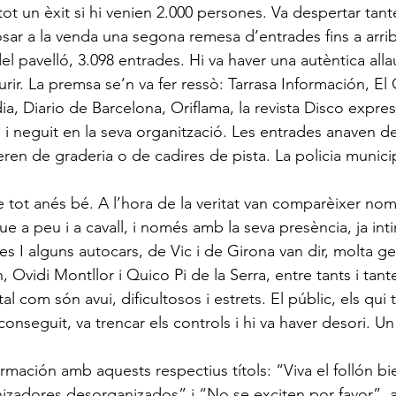
ot un èxit si hi venien 2.000 persones. Va despertar tant
ar a la venda una segona remesa d’entrades fins a arriba
l pavelló, 3.098 entrades. Hi va haver una autèntica alla
urir. La premsa se’n va fer ressò: Tarrasa Información, El
a, Diario de Barcelona, Oriflama, la revista Disco expres 
ó i neguit en la seva organització. Les entrades anaven de
ren de graderia o de cadires de pista. La policia municip
e tot anés bé. A l’hora de la veritat van comparèixer nom
que a peu i a cavall, i només amb la seva presència, ja int
es I alguns autocars, de Vic i de Girona van dir, molta g
, Ovidi Montllor i Quico Pi de la Serra, entre tants i tant
l com són avui, dificultosos i estrets. El públic, els qui 
conseguit, va trencar els controls i hi va haver desori. U
formación amb aquests respectius títols: “Viva el follón bi
zadores desorganizados” i “No se exciten por favor”, a