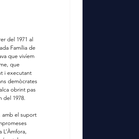
er del 1971 al 
ada Família de 
lava que vivíem 
sme, que 
t i executant 
ans demòcrates 
alca obrint pas 
 del 1978.
, amb el suport 
ompromeses 
ia L’Àmfora, 