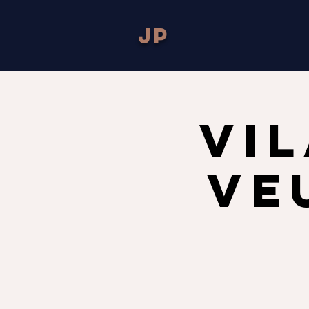
JP
VI
VE