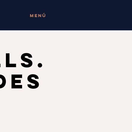
menú
LS.
DES