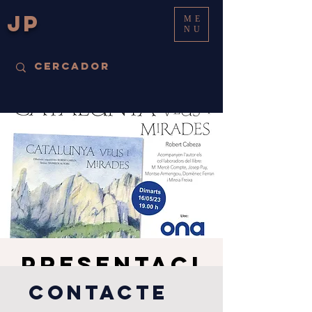
JP
ME
NU
Presentaci
ó del
Contacte